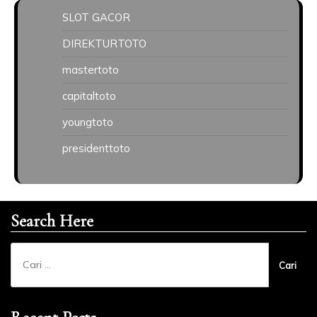
SLOT GACOR
DIREKTURTOTO
mastertoto
capitaltoto
youngtoto
presidenttoto
Search Here
Cari
untuk: