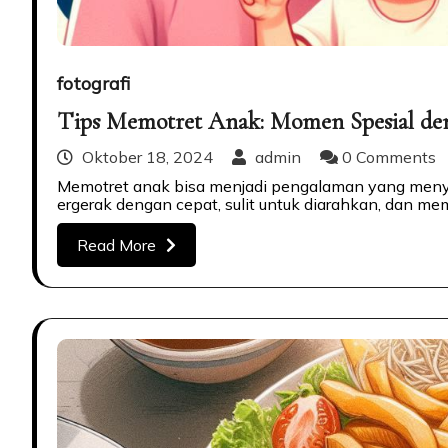
fotografi
Tips Memotret Anak: Momen Spesial de
Oktober 18, 2024
admin
0 Comments
Memotret anak bisa menjadi pengalaman yang meny
ergerak dengan cepat, sulit untuk diarahkan, dan mem
Read More