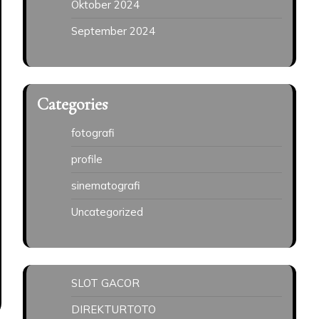
Oktober 2024
September 2024
Categories
fotografi
profile
sinematografi
Uncategorized
SLOT GACOR
DIREKTURTOTO