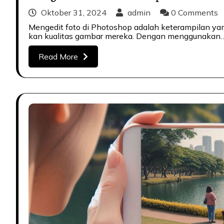
Oktober 31, 2024
admin
0 Comments
Mengedit foto di Photoshop adalah keterampilan yan
kan kualitas gambar mereka. Dengan menggunakan
Read More