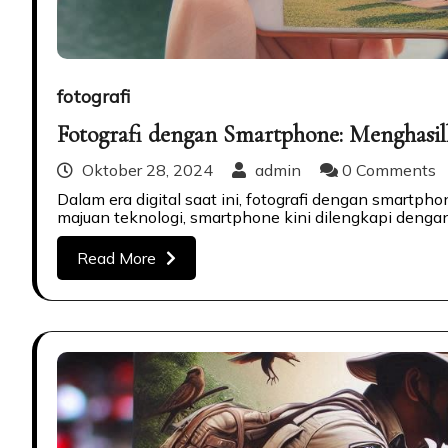
fotografi
Fotografi dengan Smartphone: Menghasi
Oktober 28, 2024
admin
0 Comments
Dalam era digital saat ini, fotografi dengan smartp
majuan teknologi, smartphone kini dilengkapi deng
Read More