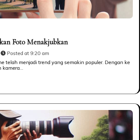
lkan Foto Menakjubkan
Posted at
9:20 am
hone telah menjadi trend yang semakin populer. Dengan ke
an kamera…