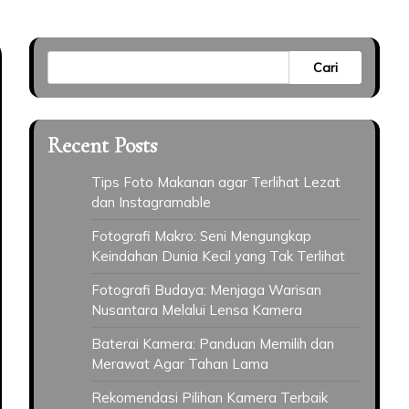
Cari
Recent Posts
Tips Foto Makanan agar Terlihat Lezat
dan Instagramable
Fotografi Makro: Seni Mengungkap
Keindahan Dunia Kecil yang Tak Terlihat
Fotografi Budaya: Menjaga Warisan
Nusantara Melalui Lensa Kamera
Baterai Kamera: Panduan Memilih dan
Merawat Agar Tahan Lama
Rekomendasi Pilihan Kamera Terbaik