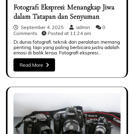
Fotografi Ekspresi: Menangkap Jiwa
dalam Tatapan dan Senyuman
September 4, 2025
admin
0
Comments
Posted at
11:24 am
Di dunia fotografi, teknik dan peralatan memang
penting, tapi yang paling berbicara justru adalah
emosi di balik lensa. Fotografi ekspresi…
Read More