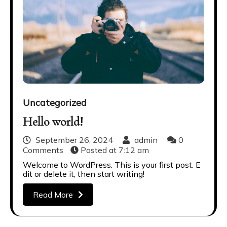
Uncategorized
Hello world!
September 26, 2024
admin
0
Comments
Posted at
7:12 am
Welcome to WordPress. This is your first post. E
dit or delete it, then start writing!
Read More