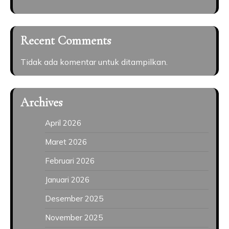
Recent Comments
Tidak ada komentar untuk ditampilkan.
Archives
April 2026
Maret 2026
Februari 2026
Januari 2026
Desember 2025
November 2025