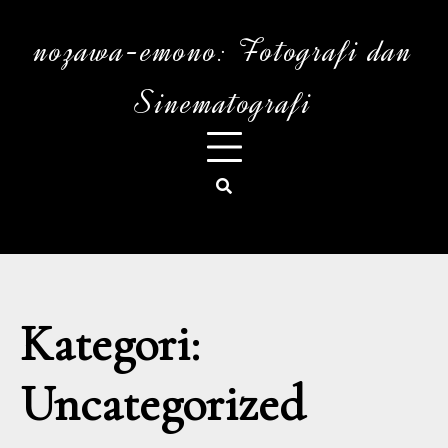
Skip
to
nozawa-emono: Fotografi dan
content
Sinematografi
Kategori:
Uncategorized