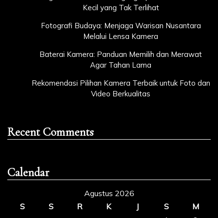
Kecil yang Tak Terlihat
Fotografi Budaya: Menjaga Warisan Nusantara
Melalui Lensa Kamera
Baterai Kamera: Panduan Memilih dan Merawat
Agar Tahan Lama
Rekomendasi Pilihan Kamera Terbaik untuk Foto dan
Video Berkualitas
Recent Comments
Calendar
Agustus 2026
S
S
R
K
J
S
M