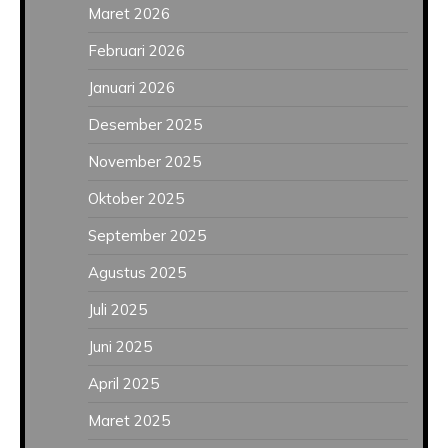
Maret 2026
Februari 2026
Januari 2026
Desember 2025
November 2025
Oktober 2025
September 2025
Agustus 2025
Juli 2025
Juni 2025
April 2025
Maret 2025