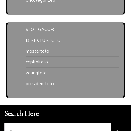
Uncategorized
SLOT GACOR
DIREKTURTOTO
mastertoto
capitaltoto
youngtoto
presidenttoto
Search Here
Cari