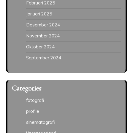
Februari 2025
Januari 2025
Desember 2024
November 2024
Oktober 2024
September 2024
Categories
fotografi
profile
sinematografi