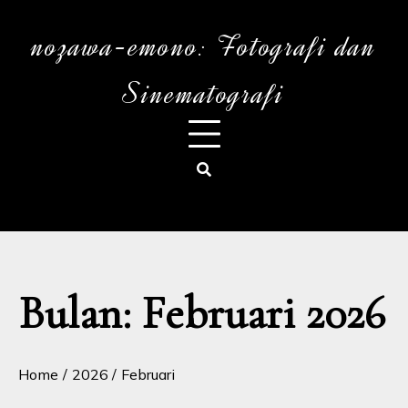
Skip
to
nozawa-emono: Fotografi dan
content
Sinematografi
Bulan:
Februari 2026
Home
2026
Februari