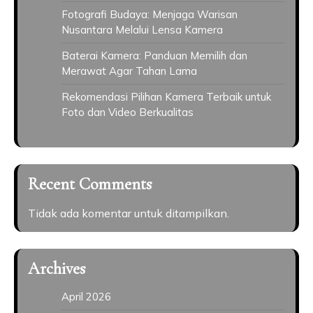
Fotografi Budaya: Menjaga Warisan
Nusantara Melalui Lensa Kamera
Baterai Kamera: Panduan Memilih dan
Merawat Agar Tahan Lama
Rekomendasi Pilihan Kamera Terbaik untuk
Foto dan Video Berkualitas
Recent Comments
Tidak ada komentar untuk ditampilkan.
Archives
April 2026