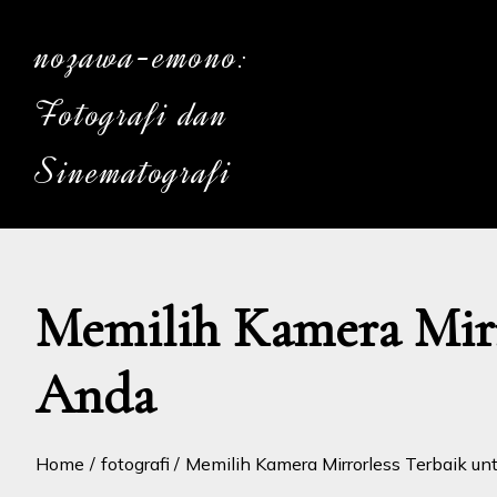
Skip
to
nozawa-emono:
content
Fotografi dan
Sinematografi
Memilih Kamera Mirr
Anda
Home
fotografi
Memilih Kamera Mirrorless Terbaik un