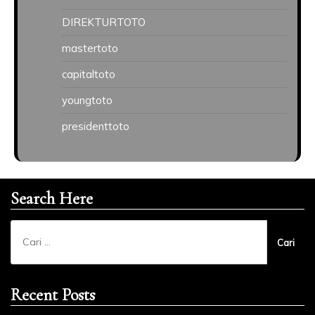
DIREKTURTOTO
mastertoto
capitaltoto
youngtoto
presidenttoto
Search Here
Cari
untuk:
Recent Posts