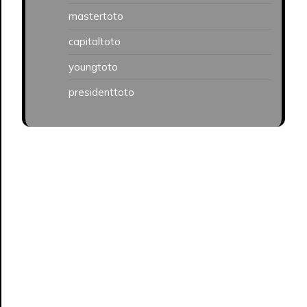
mastertoto
capitaltoto
youngtoto
presidenttoto