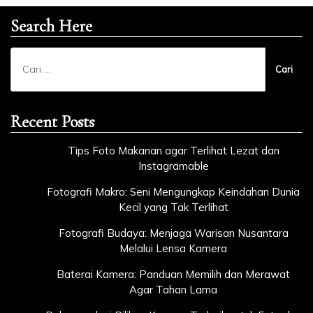
Search Here
Cari
untuk:
Recent Posts
Tips Foto Makanan agar Terlihat Lezat dan
Instagramable
Fotografi Makro: Seni Mengungkap Keindahan Dunia
Kecil yang Tak Terlihat
Fotografi Budaya: Menjaga Warisan Nusantara
Melalui Lensa Kamera
Baterai Kamera: Panduan Memilih dan Merawat
Agar Tahan Lama