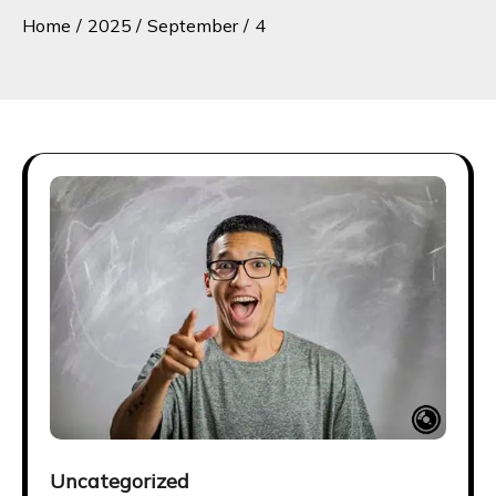
Home
2025
September
4
Uncategorized