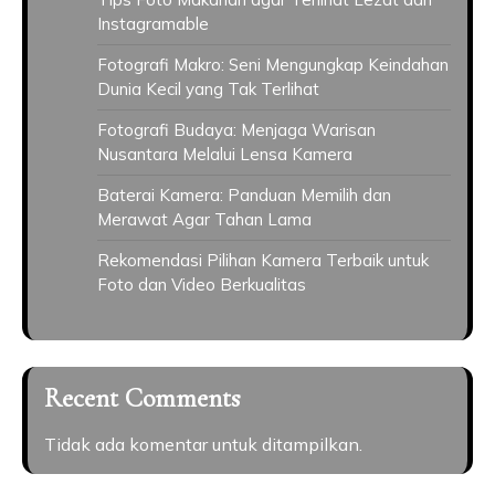
Instagramable
Fotografi Makro: Seni Mengungkap Keindahan
Dunia Kecil yang Tak Terlihat
Fotografi Budaya: Menjaga Warisan
Nusantara Melalui Lensa Kamera
Baterai Kamera: Panduan Memilih dan
Merawat Agar Tahan Lama
Rekomendasi Pilihan Kamera Terbaik untuk
Foto dan Video Berkualitas
Recent Comments
Tidak ada komentar untuk ditampilkan.