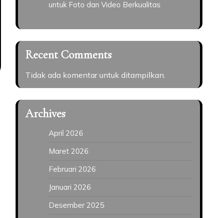
untuk Foto dan Video Berkualitas
Recent Comments
Tidak ada komentar untuk ditampilkan.
Archives
April 2026
Maret 2026
Februari 2026
Januari 2026
Desember 2025