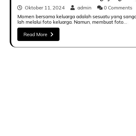
Oktober 11, 2024
admin
0 Comments
Momen bersama keluarga adalah sesuatu yang sanga
lah melalui foto keluarga. Namun, membuat foto…
Read More