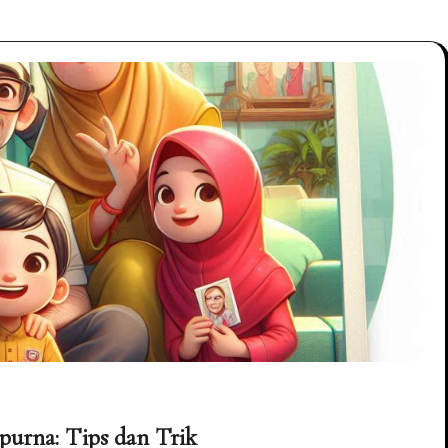
purna: Tips dan Trik