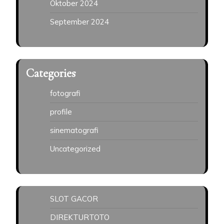
Oktober 2024
September 2024
Categories
fotografi
profile
sinematografi
Uncategorized
SLOT GACOR
DIREKTURTOTO