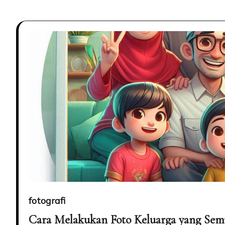
fotografi
Cara Melakukan Foto Keluarga yang Sem