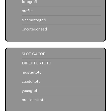
fotografi
profile
sinematografi
Uncategorized
SLOT GACOR
DIREKTURTOTO
mastertoto
capitaltoto
youngtoto
presidenttoto