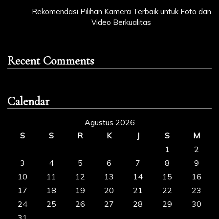
Rekomendasi Pilihan Kamera Terbaik untuk Foto dan
Video Berkualitas
Recent Comments
Calendar
Agustus 2026
S
S
R
K
J
S
M
1
2
3
4
5
6
7
8
9
10
11
12
13
14
15
16
17
18
19
20
21
22
23
24
25
26
27
28
29
30
31