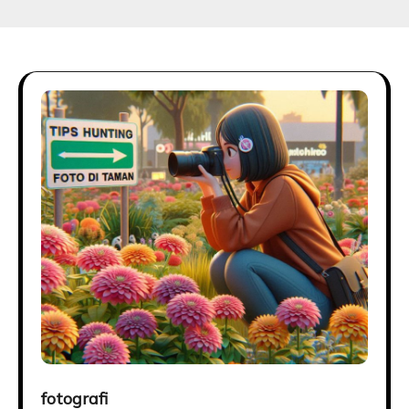
fotografi